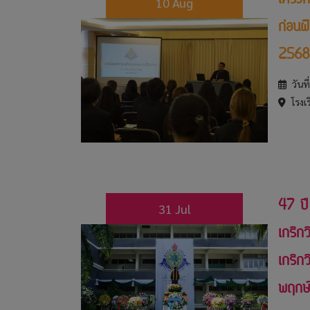
โครง
10 Aug
ก่อนฝ
2568
วันท
โรงเร
47 ปี
31 Jul
เกริกว
เกริก
พฤกษ์