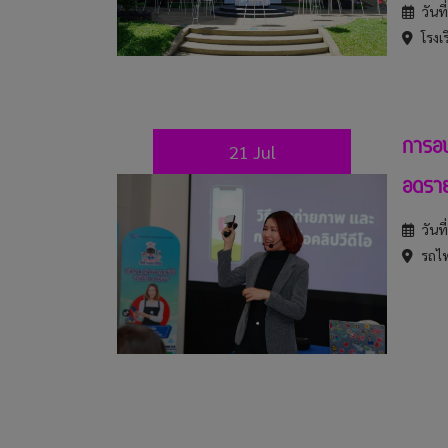
วันท
โรงเร
การอบ
21 Jul
อดราย
วันท
รถไฟ