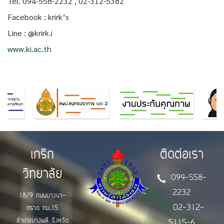
Tel. 094-558-2232 , 02-312-5382
Facebook : krirk’s
Line : @krirk.i
www.ki.ac.th
เกริก
ติดต่อเรา
วิทยาลัย
094-558-
2232
18/9 ถนนบางนา-
02-312-
ตราด กม.15
อำเภอบางพลี จังหวัด
5115-6