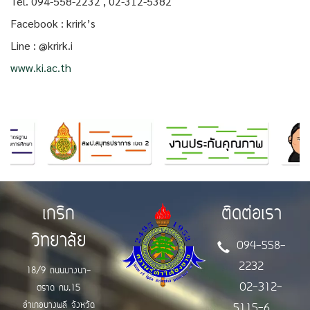
Tel. 094-558-2232 , 02-312-5382
Facebook : krirk’s
Line : @krirk.i
www.ki.ac.th
เกริก
ติดต่อเรา
วิทยาลัย
094-558-
2232
18/9 ถนนบางนา-
02-312-
ตราด กม.15
อำเภอบางพลี จังหวัด
5115-6