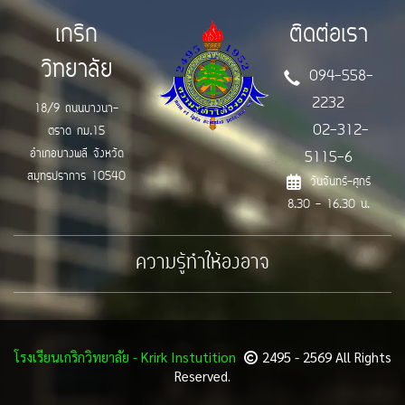
เกริก
ติดต่อเรา
วิทยาลัย
094-558-
2232
18/9 ถนนบางนา-
02-312-
ตราด กม.15
อำเภอบางพลี จังหวัด
5115-6
สมุทรปราการ 10540
วันจันทร์-ศุกร์
8.30 - 16.30 น.
ความรู้ทำให้องอาจ
โรงเรียนเกริกวิทยาลัย - Krirk Instutition
2495 - 2569 All Rights
Reserved.