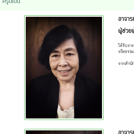
ครูดีเด่น
อาจารย
ผู้ช่ว
ได้รับรา
จริยธรรมด
จากสำนั
อาจารย