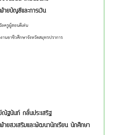
าฝ่ายบัญชีและการเงิน
วัลครูผู้สอนดีเด่น
กงานอาชีวศึกษาจังหวัดสมุทรปราการ
์ณัฐนันท์ กลั่นประเสริฐ
าฝ่ายสงเสริมและพัฒนานักเรียน นักศึกษา