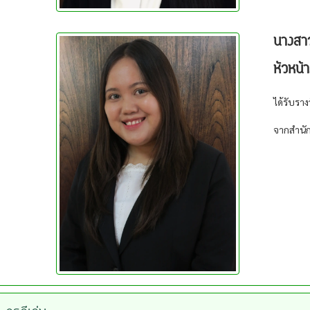
นางสาว
หัวหน้
ได้รับราง
จากสำนั