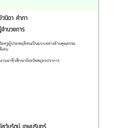
์วนิดา คำภา
ยผู้อำนวยการ
งวัลครูผู้ประพฤติตนเป็นแบบอย่างด้านคุณธรรม
ีเด่น
กงานอาชีวศึกษาจังหวัดสมุทรปราการ
์ชวันรัตน์ เทพนรินทร์