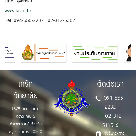
Line : @krirk.i
www.ki.ac.th
Tel. 094-558-2232 , 02-312-5382
เกริก
ติดต่อเรา
วิทยาลัย
094-558-
2232
18/9 ถนนบางนา-
02-312-
ตราด กม.15
อำเภอบางพลี จังหวัด
5115-6
สมุทรปราการ 10540
วันจันทร์-ศุกร์